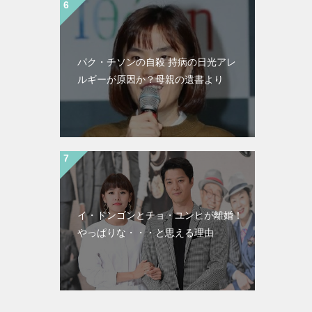
パク・チソンの自殺 持病の日光アレ
ルギーが原因か？母親の遺書より
イ・ドンゴンとチョ・ユンヒが離婚！
やっぱりな・・・と思える理由