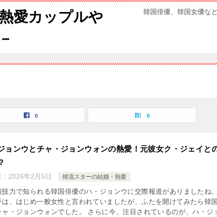
韓国俳優、韓国女優な
熱愛カップルや
－
0
0
ジョンウとチャ・ジョンウォンの熱愛！元彼女ク・ジェイと
？
日：
2026年2月5日
韓流スターの結婚・熱愛
演技力で知られる韓国俳優のハ・ジョンウに交際報道がありましたね
手は、はじめ一般女性と言われていましたが、ふたを開けてみたら韓
チャ・ジョンウォンでした。 さらに今、注目されているのが、ハ・ジ