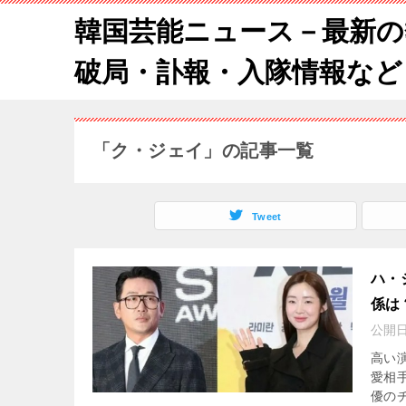
韓国芸能ニュース－最新の
破局・訃報・入隊情報など
「ク・ジェイ」の記事一覧
Tweet
ハ・
係は
公開
高い
愛相
優の