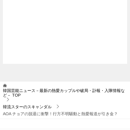
韓国芸能ニュース－最新の熱愛カップルや破局・訃報・入隊情報な
ど－
TOP
韓流スターのスキャンダル
AOA チョアの脱退に衝撃！行方不明騒動と熱愛報道が引き金？