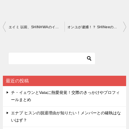
投
エイミ 以前、SHINHWAのイ・ミヌとも交際していた韓国のお騒がせタレント
オンユが逮捕！？ SHINeeのリーダーのトラブルとその後
稿
ナ
ビ
ゲ
ー
シ
最近の投稿
ョ
チ・イェウンとVataに熱愛発覚！交際のきっかけやプロフィ
ン
ールまとめ
エナプ ヒスンの脱退理由が知りたい！メンバーとの確執はな
いはず？