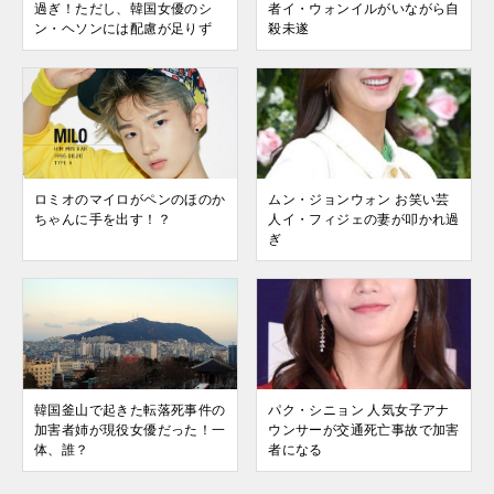
過ぎ！ただし、韓国女優のシ
者イ・ウォンイルがいながら自
ン・ヘソンには配慮が足りず
殺未遂
ロミオのマイロがペンのほのか
ムン・ジョンウォン お笑い芸
ちゃんに手を出す！？
人イ・フィジェの妻が叩かれ過
ぎ
韓国釜山で起きた転落死事件の
パク・シニョン 人気女子アナ
加害者姉が現役女優だった！一
ウンサーが交通死亡事故で加害
体、誰？
者になる