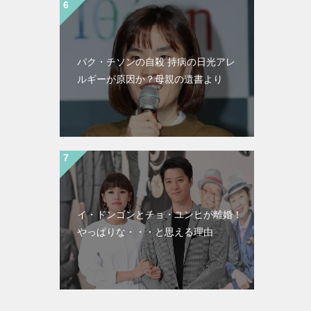
パク・チソンの自殺 持病の日光アレ
ルギーが原因か？母親の遺書より
イ・ドンゴンとチョ・ユンヒが離婚！
やっぱりな・・・と思える理由