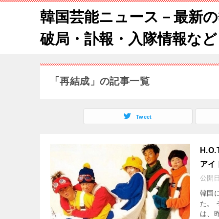
韓国芸能ニュース－最新の
破局・訃報・入隊情報など
「再結成」の記事一覧
Tweet
H.
アイ
公開
韓国
た。 
は、昨