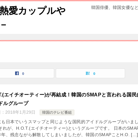
韓国俳優、韓国女優な
熱愛カップルや
－
0
0
O.T.(エイチオーティー)が再結成！韓国のSMAPと言われる国民
ドルグループ
日：
2018年1月29日
韓国のテレビ番組
にも日本でいうスマップと同じような国民的アイドルグループがいま
それが、H.O.T.(エイチオーティー)というグループです。 日本のSMA
年、残念ながら解散してしまいましたが、韓国のSMAPことH.O. […