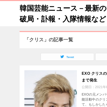
韓国芸能ニュース－最新の
破局・訃報・入隊情報など
「クリス」の記事一覧
Tweet
EXO クリ
まで発生
公開日：
2021年
EXOの元メン
能活動中のクリ
て、もしかした