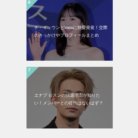
チ・イェウンとVataに熱愛発覚！交際
のきっかけやプロフィールまとめ
エナプ ヒスンの脱退理由が知りた
い！メンバーとの確執はないはず？