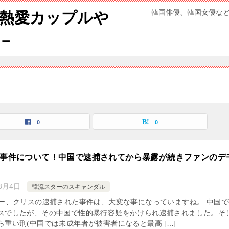
韓国俳優、韓国女優な
熱愛カップルや
－
0
0
スの事件について！中国で逮捕されてから暴露が続きファンのデ
8月4日
韓流スターのスキャンダル
バー、クリスの逮捕された事件は、大変な事になっていますね。 中国で
スでしたが、その中国で性的暴行容疑をかけられ逮捕されました。そ
ら重い刑(中国では未成年者が被害者になると最高 […]