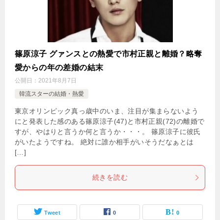
篠原涼子 グァンスとの熱愛で市村正親と離婚？略奪
愛からの年の差婚の結末
公開日：
2021年8月7日
韓流スターの結婚・熱愛
東京オリンピック真っ歳中のいま、注目が集まらないよう
にと発表した感のある篠原涼子(47)と市村正親(72)の離婚で
すが、やはりと言うか何と言うか・・・。 篠原涼子に彼氏
がいたようですね。 絶対に誰か相手がいそうだなぁとは
[…]
続きを読む
Tweet
0
0