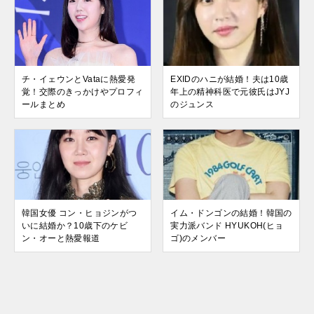
チ・イェウンとVataに熱愛発
EXIDのハニが結婚！夫は10歳
覚！交際のきっかけやプロフィ
年上の精神科医で元彼氏はJYJ
ールまとめ
のジュンス
韓国女優 コン・ヒョジンがつ
イム・ドンゴンの結婚！韓国の
いに結婚か？10歳下のケビ
実力派バンド HYUKOH(ヒョ
ン・オーと熱愛報道
ゴ)のメンバー