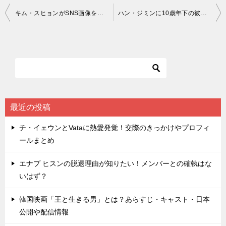
投
キム・スヒョンがSNS画像を即削除！キム・ジウォンとのラブスタグラム？
ハン・ジミンに10歳年下の彼氏！熱愛相手はJANNABIのチェ・ジョンフン
稿
ナ
ビ
ゲ
ー
シ
最近の投稿
ョ
チ・イェウンとVataに熱愛発覚！交際のきっかけやプロフィ
ン
ールまとめ
エナプ ヒスンの脱退理由が知りたい！メンバーとの確執はな
いはず？
韓国映画「王と生きる男」とは？あらすじ・キャスト・日本
公開や配信情報