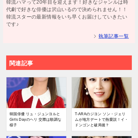
韓流ハマって20年目を迎えます！好きなジャンルは時
代劇で好きな俳優は沢山いるので決められません！！
韓流スターの最新情報をいち早くお届けしていきたい
です♪
執筆記事一覧
関連記事
韓国俳優 リュ・ジュンヨルと
T-ARAのジヨン ソン・ジェリ
Girls Dayのヘリ 交際は順調な
ムが地方デートで熱愛説！イ・
様子
ドンゴンと破局後？