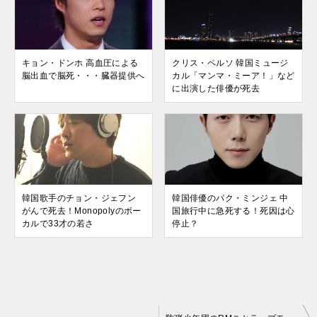
キョン・ドンホ 高血圧による
クリス・ペルソ 韓国ミュージ
脳出血で脳死・・・臓器提供へ
カル「マンマ・ミーア！」など
に出演した俳優が死去
韓国歌手のチョン・ジェフン
韓国俳優のパク・ミンジェ 中
がんで死去！Monopolyのボー
国旅行中に急死する！死因は心
カルで33才の若さ
停止？
投