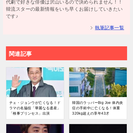
代劇で好きな俳優は沢山いるので決められません！！
韓流スターの最新情報をいち早くお届けしていきたい
です♪
執筆記事一覧
関連記事
チェ・ジョンウが亡くなる！ド
韓国のラッパーBig Joe 体内炎
ラマの名脇役「華麗なる遺産」
症の手術中に亡くなる！体重
「検事プリンセス」出演
320kg超えの享年43才