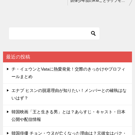
防弾少年団のRMことラップモンスターが鼻中隔湾曲症の手術をしたらしい
稿
ナ
ビ
ゲ
ー
シ
最近の投稿
ョ
チ・イェウンとVataに熱愛発覚！交際のきっかけやプロフィ
ン
ールまとめ
エナプ ヒスンの脱退理由が知りたい！メンバーとの確執はな
いはず？
韓国映画「王と生きる男」とは？あらすじ・キャスト・日本
公開や配信情報
韓国俳優 チョン・ウヌが亡くなった理由は？元彼女はパク・