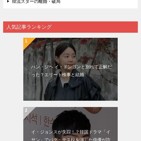
韓流スターの離婚・破局
人気記事ランキング
ハン・ジヘ イ・ドンゴンと別れて正解だ
った？エリート検事と結婚
イ・ジョンスが失踪！？韓国ドラマ「イ
サン」でパク・テス役を演じた俳優が詐