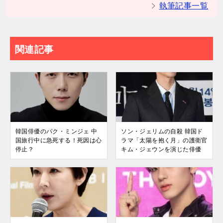
執筆記事一覧
関連記事
韓国俳優のパク・ミンジェ 中
ソン・ジェリムの自殺 韓国ド
国旅行中に急死する！死因は心
ラマ「太陽を抱く月」の護衛官
停止？
キム・ジェウンを演じた俳優