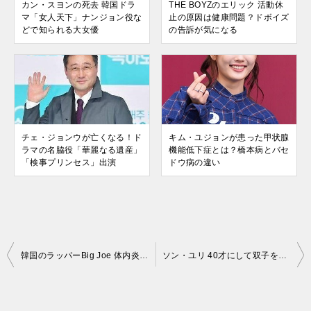
カン・スヨンの死去 韓国ドラ
THE BOYZのエリック 活動休
マ「女人天下」ナンジョン役な
止の原因は健康問題？ドボイズ
どで知られる大女優
の告訴が気になる
チェ・ジョンウが亡くなる！ド
キム・ユジョンが患った甲状腺
ラマの名脇役「華麗なる遺産」
機能低下症とは？橋本病とバセ
「検事プリンセス」出演
ドウ病の違い
投
韓国のラッパーBig Joe 体内炎症の手術中に亡くなる！体重320kg超えの享年43才
ソン・ユリ 40才にして双子を妊娠！夫はプロゴルファーのアン・ソンヒョン
稿
ナ