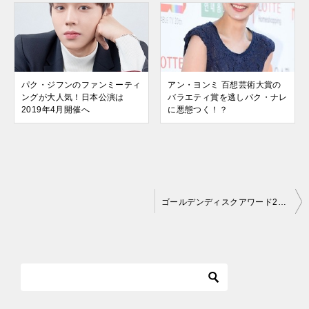
パク・ジフンのファンミーティ
アン・ヨンミ 百想芸術大賞の
ングが大人気！日本公演は
バラエティ賞を逃しパク・ナレ
2019年4月開催へ
に悪態つく！？
投
ゴールデンディスクアワード2019のデジタル音源部門の大賞はiKON(アイコン)に決定！
稿
ナ
ビ
ゲ