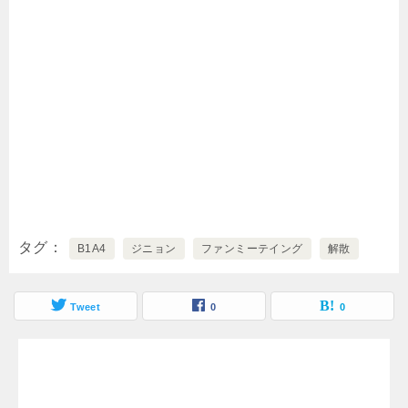
タグ
B1A4
ジニョン
ファンミーテイング
解散
Tweet
0
0