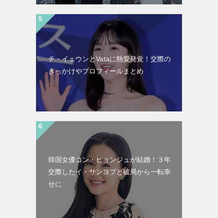
チ・イェウンとVataに熱愛発覚！交際の
きっかけやプロフィールまとめ
韓国女優コン・ヒョンジュが結婚！３年
交際したイ・サンヨプと破局から一転幸
せに