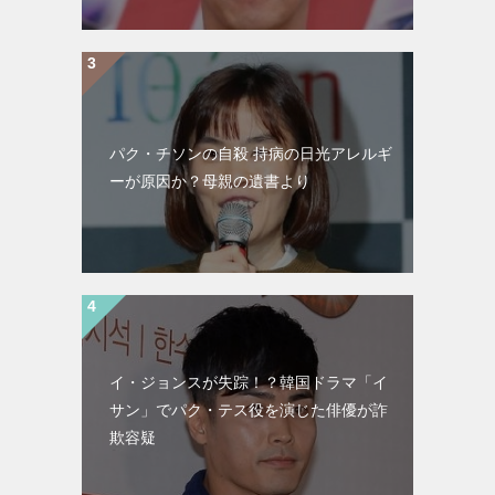
パク・チソンの自殺 持病の日光アレルギ
ーが原因か？母親の遺書より
イ・ジョンスが失踪！？韓国ドラマ「イ
サン」でパク・テス役を演じた俳優が詐
欺容疑