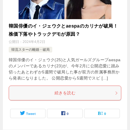
韓国俳優のイ・ジェウクとaespaのカリナが破局！
株価下落やトラックデモが原因？
公開日：
2024年4月2日
韓流スターの離婚・破局
韓国俳優のイ・ジェウク(25)と人気ガールズグループaespa
のメンバーであるカリナ(23)が、今年2月に公開恋愛に踏み
切ったあとわずか5週間で破局した事が双方の所属事務所か
ら発表になりました。 公開恋愛から5週間でスピ […]
続きを読む
Tweet
0
0