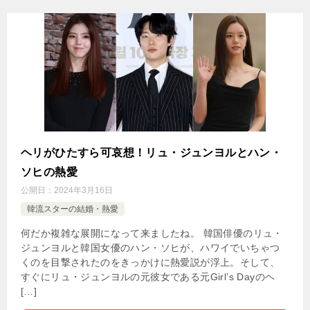
ヘリがひたすら可哀想！リュ・ジュンヨルとハン・
ソヒの熱愛
公開日：
2024年3月16日
韓流スターの結婚・熱愛
何だか複雑な展開になって来ましたね。 韓国俳優のリュ・
ジュンヨルと韓国女優のハン・ソヒが、ハワイでいちゃつ
くのを目撃されたのをきっかけに熱愛説が浮上。そして、
すぐにリュ・ジュンヨルの元彼女である元Girl’s Dayのヘ
[…]