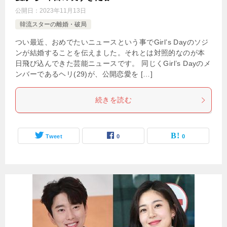
公開日：
2023年11月13日
韓流スターの離婚・破局
つい最近、おめでたいニュースという事でGirl’s Dayのソジ
ンが結婚することを伝えました。それとは対照的なのが本
日飛び込んできた芸能ニュースです。 同じくGirl’s Dayのメ
ンバーであるヘリ(29)が、公開恋愛を […]
続きを読む
Tweet
0
0