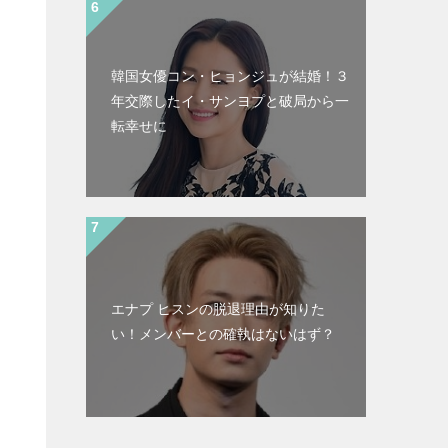
韓国女優コン・ヒョンジュが結婚！３
年交際したイ・サンヨプと破局から一
転幸せに
エナプ ヒスンの脱退理由が知りた
い！メンバーとの確執はないはず？