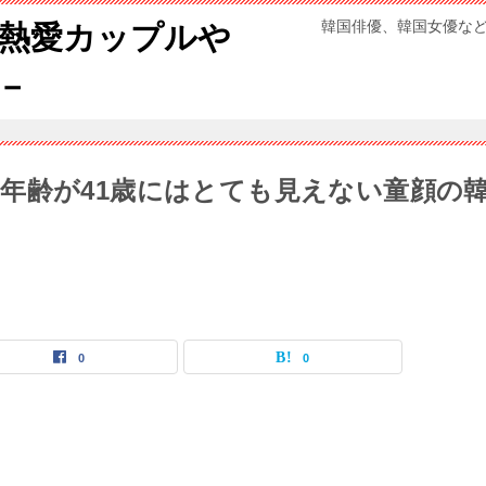
韓国俳優、韓国女優な
熱愛カップルや
－
年齢が41歳にはとても見えない童顔の
0
0