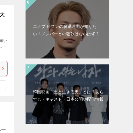
大
エナプ ヒスンの脱退理由が知りた
い！メンバーとの確執はないはず？
早い
ン・
韓国映画「王と生きる男」とは？あら
すじ・キャスト・日本公開や配信情報
？
ルー