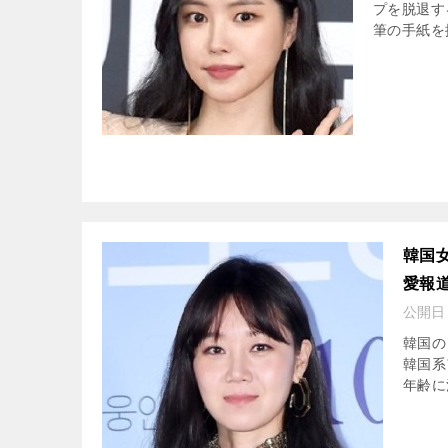
プを脱退す
筆の手紙を
韓国
愛報
公開日
韓国の
韓国系
年齢に