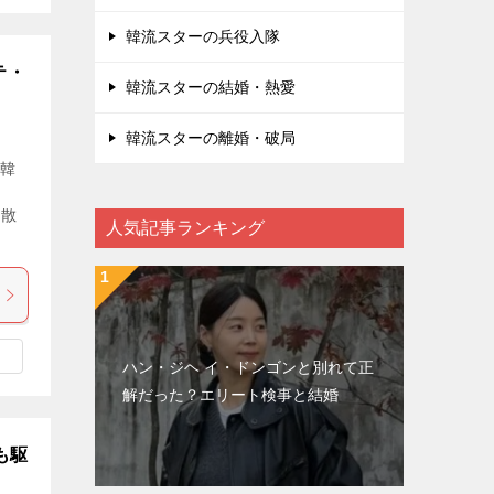
韓流スターの兵役入隊
テ・
韓流スターの結婚・熱愛
韓流スターの離婚・破局
代韓
と
拡散
人気記事ランキング
ハン・ジヘ イ・ドンゴンと別れて正
解だった？エリート検事と結婚
も駆