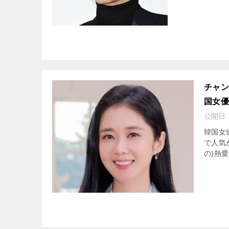
チャン
国女
公開日
韓国女
で人気
の)熱