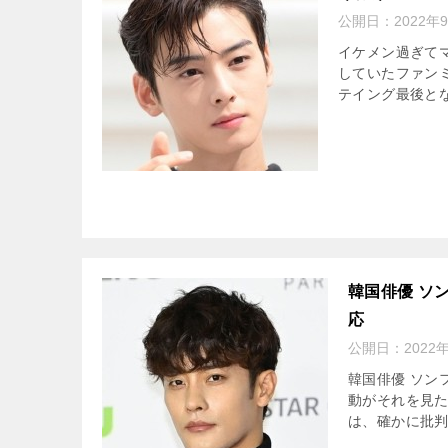
公開日：
2022年
イケメン過ぎてマ
していたファン
テイング最後とな
韓国俳優 ソ
応
公開日：
2022
韓国俳優 ソン
動がそれを見た
は、確かに批判