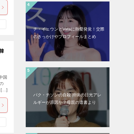
チ・イェウンとVataに熱愛発覚！交際
のきっかけやプロフィールまとめ
韓
中国
の
…]
パク・チソンの自殺 持病の日光アレ
ルギーが原因か？母親の遺書より