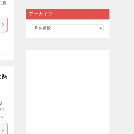
に直
アーカイブ
と熱
は、
ーの
]