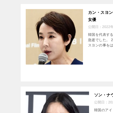
カン・スヨン
女優
公開日：
2022
韓国を代表する
急逝でした。 
スヨンの事をは
ソン・ナ
公開日：
2
韓国のアイ