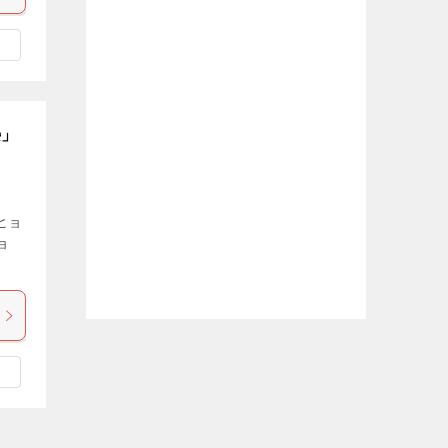
榮」
ヒョ
ョ