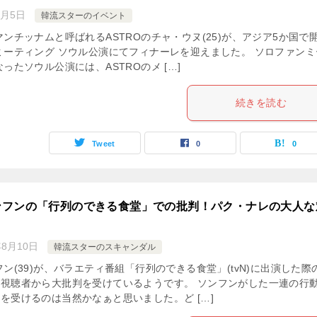
9月5日
韓流スターのイベント
ンチッナムと呼ばれるASTROのチャ・ウヌ(25)が、アジア5か国で
ミーティング ソウル公演にてフィナーレを迎えました。 ソロファンミ
ったソウル公演には、ASTROのメ […]
続きを読む
Tweet
0
0
ンフンの「行列のできる食堂」での批判！パク・ナレの大人な
年8月10日
韓流スターのスキャンダル
フン(39)が、バラエティ番組「行列のできる食堂」(tvN)に出演した際
視聴者から大批判を受けているようです。 ソンフンがした一連の行
を受けるのは当然かなぁと思いました。ど […]