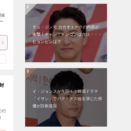
開催
ー
チュ・ジンモ カカオトークの内容が
衝撃！チャン・ドンゴンはクロ・・・
ヒョンビンは？
対
イ・ジョンスが失踪！？韓国ドラマ
「イサン」でパク・テス役を演じた俳
優が詐欺容疑
の行
動