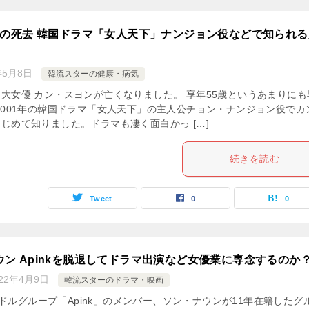
の死去 韓国ドラマ「女人天下」ナンジョン役などで知られる
年5月8日
韓流スターの健康・病気
大女優 カン・スヨンが亡くなりました。 享年55歳というあまりにも
2001年の韓国ドラマ「女人天下」の主人公チョン・ナンジョン役でカ
じめて知りました。ドラマも凄く面白かっ […]
続きを読む
Tweet
0
0
ウン Apinkを脱退してドラマ出演など女優業に専念するのか
022年4月9日
韓流スターのドラマ・映画
ドルグループ「Apink」のメンバー、ソン・ナウンが11年在籍したグ