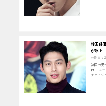
韓国俳優
が浮上
公開日：
韓国の男
ね。 ユ
チェ・ジ