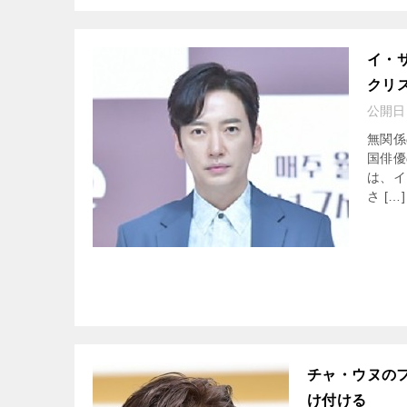
イ・
クリ
公開日
無関係
国俳優
は、イ
さ […]
チャ・ウヌの
け付ける