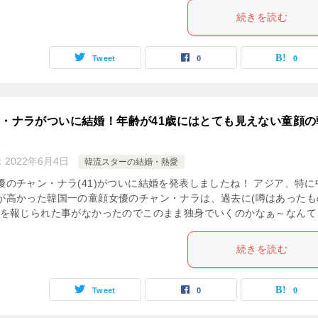
続きを読む
Tweet
0
0
・ナラがついに結婚！年齢が41歳にはとても見えない童顔の
優
：
2022年6月4日
韓流スターの結婚・熱愛
優のチャン・ナラ(41)がついに結婚を発表しましたね！ アジア、特に
が高かった韓国一の童顔女優のチャン・ナラは、過去に(噂はあったも
愛を報じられた事がなかったのでこのまま独身でいくのかなぁ～なんて [
続きを読む
Tweet
0
0