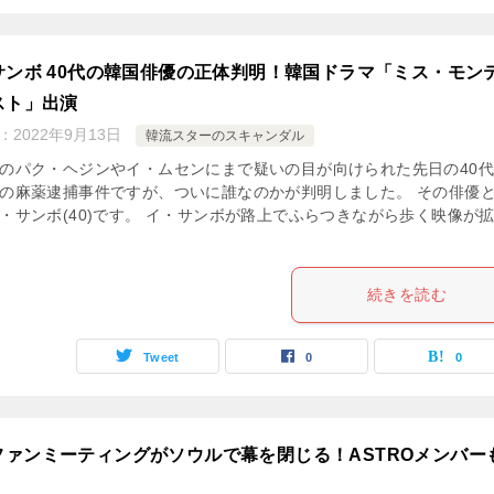
サンボ 40代の韓国俳優の正体判明！韓国ドラマ「ミス・モン
スト」出演
：
2022年9月13日
韓流スターのスキャンダル
のパク・ヘジンやイ・ムセンにまで疑いの目が向けられた先日の40
の麻薬逮捕事件ですが、ついに誰なのかが判明しました。 その俳優
・サンボ(40)です。 イ・サンボが路上でふらつきながら歩く映像が
続きを読む
Tweet
0
0
ファンミーティングがソウルで幕を閉じる！ASTROメンバー