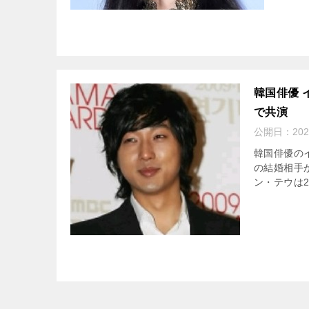
韓国俳優
で共演
公開日：
20
韓国俳優の
の結婚相手
ン・テウは2